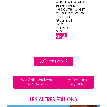
pas à la nature
ses envies, il
l’écoute. C’est
aussi un homme
de trans…
Gourmet
s de
France
n°48
On en parle ?
Nos éditions livres
Les éditions
collector
régions
LES AUTRES ÉDITIONS