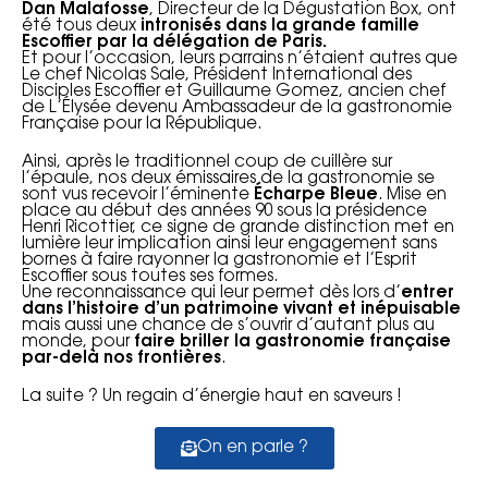
Dan Malafosse
, Directeur de la Dégustation Box, ont
été tous deux
intronisés dans la grande famille
Escoffier par la délégation de Paris.
Et pour l’occasion, leurs parrains n’étaient autres que
Le chef Nicolas Sale, Président International des
Disciples Escoffier et Guillaume Gomez, ancien chef
de L’Élysée devenu Ambassadeur de la gastronomie
Française pour la République.
Ainsi, après le traditionnel coup de cuillère sur
l’épaule, nos deux émissaires de la gastronomie se
sont vus recevoir l’éminente
Écharpe Bleue
. Mise en
place au début des années 90 sous la présidence
Henri Ricottier, ce signe de grande distinction met en
lumière leur implication ainsi leur engagement sans
bornes à faire rayonner la gastronomie et l’Esprit
Escoffier sous toutes ses formes.
Une reconnaissance qui leur permet dès lors d’
entrer
dans l’histoire d’un patrimoine vivant et inépuisable
mais aussi une chance de s’ouvrir d’autant plus au
monde, pour
faire briller la gastronomie française
par-delà nos frontières
.
La suite ? Un regain d’énergie haut en saveurs !
On en parle ?