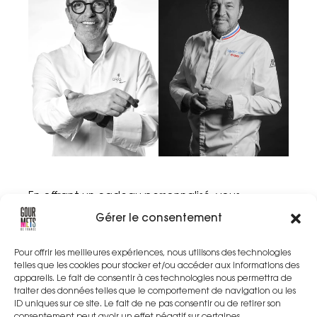
En offrant un cadeau personnalisé, vous
valorisez le travail de vos collaborateurs, vous
renforcez la cohésion et vous créez du lien.
Gérer le consentement
Gourmets de France® SPÉCIALE CADEAU
Pour offrir les meilleures expériences, nous utilisons des technologies
D’ENTREPRISE
, c’est l’assurance de créer du lien
telles que les cookies pour stocker et/ou accéder aux informations des
dans les équipes et de marquer positivement
appareils. Le fait de consentir à ces technologies nous permettra de
vos événements : séminaires, journées de Team
Building, lancements de produits, conférences,
traiter des données telles que le comportement de navigation ou les
congrès, salons, expositions ou événements
ID uniques sur ce site. Le fait de ne pas consentir ou de retirer son
sportifs et culturels.