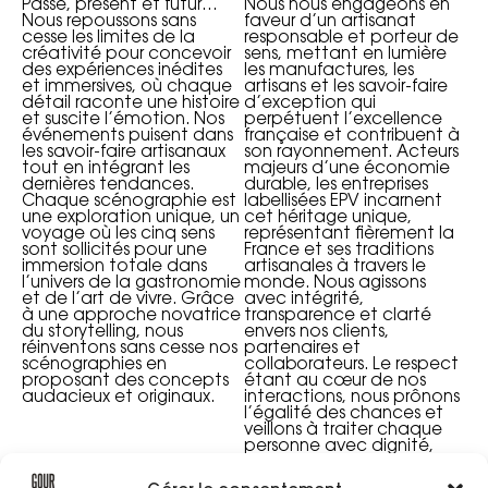
Passé, présent et futur…
Nous nous engageons en
Nous repoussons sans
faveur d’un artisanat
cesse les limites de la
responsable et porteur de
créativité pour concevoir
sens, mettant en lumière
des expériences inédites
les manufactures, les
et immersives, où chaque
artisans et les savoir-faire
détail raconte une histoire
d’exception qui
et suscite l’émotion. Nos
perpétuent l’excellence
événements puisent dans
française et contribuent à
les savoir-faire artisanaux
son rayonnement. Acteurs
tout en intégrant les
majeurs d’une économie
dernières tendances.
durable, les entreprises
Chaque scénographie est
labellisées EPV incarnent
une exploration unique, un
cet héritage unique,
voyage où les cinq sens
représentant fièrement la
sont sollicités pour une
France et ses traditions
immersion totale dans
artisanales à travers le
l’univers de la gastronomie
monde. Nous agissons
et de l’art de vivre. Grâce
avec intégrité,
à une approche novatrice
transparence et clarté
du storytelling, nous
envers nos clients,
réinventons sans cesse nos
partenaires et
scénographies en
collaborateurs. Le respect
proposant des concepts
étant au cœur de nos
audacieux et originaux.
interactions, nous prônons
l’égalité des chances et
veillons à traiter chaque
personne avec dignité,
équité et considération.
Chez Gourmets de France,