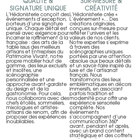
QUALITÉ &
SUR-MESURE &
SIGNATURE UNIQUE
CRÉATIVITÉ
L’Hédonisterie conçoit des
L’Hédonisterie crée «
événements d’exception,
L’événement »… Des
porteurs d’une signature
créations originales,
unique. Chaque détail est
conçues sur-mesure pour
pensé avec exigence pour
refléter l’univers et les
incarner le raffinement à la
valeurs de nos clients.
française : des arts de la
Notre expertise s’exprime
table issus des meilleurs
à travers des
artisans et Entreprises du
scénographies uniques
Patrimoine Vivant, notre
portées par une attention
propre mobilier haut de
absolue aux beaux détails
gamme, des lieux exclusifs
et un savoir-faire inspiré du
et insolites, une
luxe et de l’artisanat
scénographie
français. Nous
personnalisée et une
transformons des lieux
approche avant-gardiste
emblématiques en décors
du design et de la
immersifs, en associant
gastronomie. Pour cela,
parfois tradition et
nous collaborons avec des
modernité pour offrir une
chefs étoilés, sommeliers,
expérience sensorielle
mixologues et artistes-
complète. Nos
artisans de renom, afin de
événements
proposer des expériences
s’accompagnent d’une
inoubliables.
communication 360°
avant, pendant et après,
avec un brand content
stratégique et des coffrets