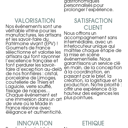
gastronomiques
personnalisés pour
prolonger l’expérience.
VALORISATION
SATISFACTION
Nos événements sont une
CLIENT
véritable vitrine pour les
Nous offrons un
manufactures, les artisans
accompagnement sans
et les savoir-faire du
intermédiaire, avec un
Patrimoine vivant (EPV) !
interlocuteur unique qui
Gourmets de France
maîtrise chaque étape de
sélectionne et valorise les
la mise en scène
artisans qui font rayonner
événementielle. Nous
l’excellence française et
garantissons un service clé
font perdurer les savoir-
en main, de la conception
faire d’exception au-delà
à la coordination, en
de nos frontières : cristal,
passant par le brief, la
porcelaine de Limoges,
création, la logistique et la
coutellerie de Thiers et
production. Notre priorité :
Laguiole, verre soufflé,
offrir une expérience à la
tissage de nappes…
hauteur des exigences les
Chaque événement est
plus pointues.
une immersion dans un art
de vivre où le Made in
France résonne avec
élégance et authenticité.
INNOVATION
ETHIQUE